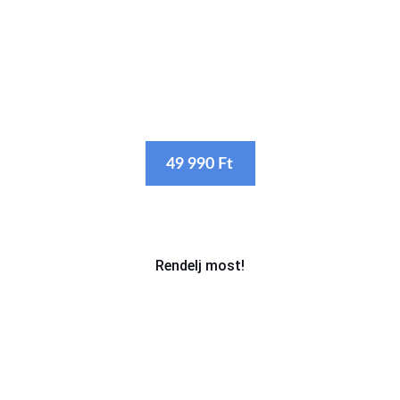
· Látványos jelenetekkel
· Interjúkkal (edzések után és futamok
után)
49 990 Ft
Rendelj most!