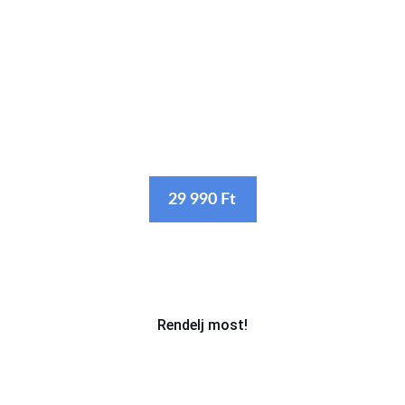
· 30-40 másodperc hosszú, állított
formátumú videó
· Professzionális felvételekkel
· Bármilyen zenével; válaszd ki te vagy
hagyd ránk!
29 990 Ft
Rendelj most!